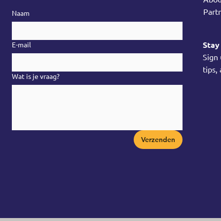
Part
Naam
Stay
E-mail
Sign
tips,
Wat is je vraag?
Verzenden