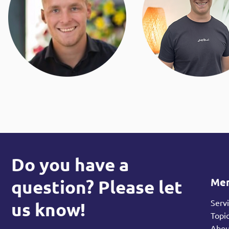
Do you have a
Me
question? Please let
Serv
us know!
Topi
Abo