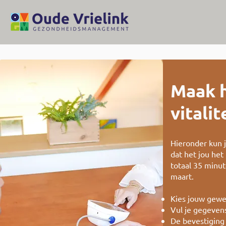
Maak h
vitali
Hieronder kun j
dat het jou het
totaal 35 minut
maart.
Kies jouw gewe
Vul je gegevens
De bevestiging 