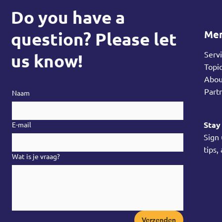
Do you have a
Me
question? Please let
Serv
us know!
Topi
Abo
Part
Naam
Stay
E-mail
Sign
tips,
Wat is je vraag?
Verzenden