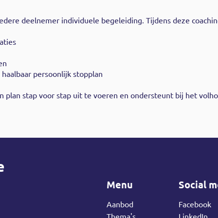
iedere deelnemer individuele begeleiding. Tijdens deze coac
aties
en
 haalbaar persoonlijk stopplan
plan stap voor stap uit te voeren en ondersteunt bij het volh
e
Menu
Social m
Aanbod
Facebook
Thema's
LinkedIn