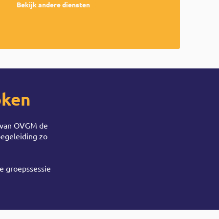
Bekijk andere diensten
oken
er van OVGM de
begeleiding zo
te groepssessie