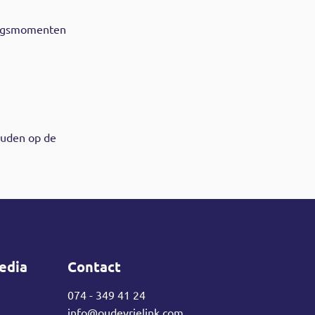
hingsmomenten
ouden op de
edia
Contact
074 - 349 41 24
info@oudevrielink.com