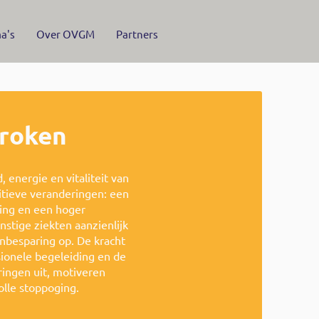
a's
Over OVGM
Partners
 roken
energie en vitaliteit van
itieve veranderingen: een
aling en een hoger
nstige ziekten aanzienlijk
enbesparing op. De kracht
sionele begeleiding en de
ingen uit, motiveren
olle stoppoging.