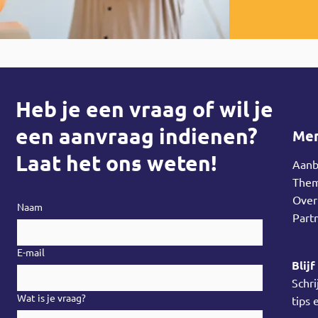
Heb je een vraag of wil je
een aanvraag indienen?
Me
Laat het ons weten!
Aan
Them
Ove
Naam
Part
E-mail
Blij
Schri
Wat is je vraag?
tips 