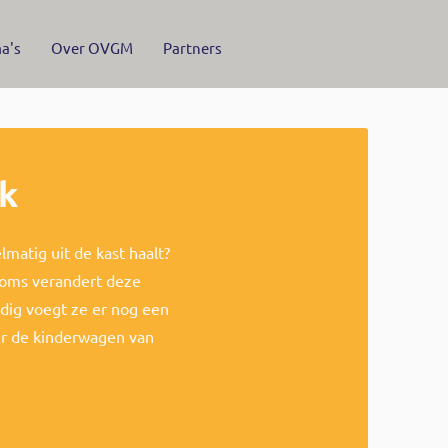
a's
Over OVGM
Partners
nk
matig uit de kast haalt?
soms verandert deze
dig voegt ze er nog een
er de kinderwagen van